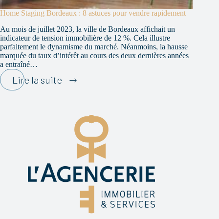
Home Staging Bordeaux : 8 astuces pour vendre rapidement
Au mois de juillet 2023, la ville de Bordeaux affichait un
indicateur de tension immobilière de 12 %. Cela illustre
parfaitement le dynamisme du marché. Néanmoins, la hausse
marquée du taux d’intérêt au cours des deux dernières années
a entraîné…
Home
Lire la suite
Staging
Bordeaux
:
8
astuces
pour
vendre
rapidement