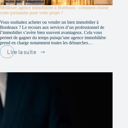
Meilleure agence immobilière à Bordeaux : comment choisir
votre prestataire pour votre projet ?
Vous souhaitez acheter ou vendre un bien immobilier à
Bordeaux ? Le recours aux services d’un professionnel de
l’immobilier s’avère bien souvent avantageux. Cela vous
permet de gagner du temps puisqu’une agence immobilière
prend en charge notamment toutes les démarches…
Meilleure
Lire la suite
agence
immobilière
à
Bordeaux
:
comment
choisir
votre
prestataire
pour
votre
projet
?