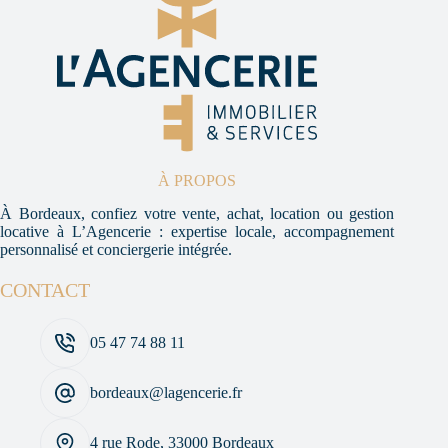
à
Bordeaux ?
À PROPOS
À Bordeaux, confiez votre vente, achat, location ou gestion
locative à L’Agencerie : expertise locale, accompagnement
personnalisé et conciergerie intégrée.
CONTACT
05 47 74 88 11
bordeaux@lagencerie.fr
4 rue Rode, 33000 Bordeaux