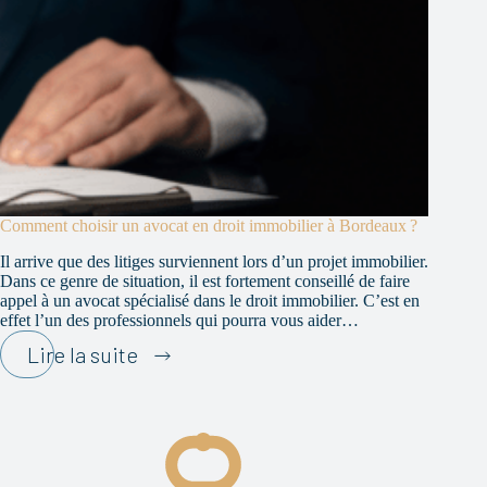
Comment choisir un avocat en droit immobilier à Bordeaux ?
Il arrive que des litiges surviennent lors d’un projet immobilier.
Dans ce genre de situation, il est fortement conseillé de faire
appel à un avocat spécialisé dans le droit immobilier. C’est en
effet l’un des professionnels qui pourra vous aider…
Comment
Lire la suite
choisir
un
avocat
en
droit
immobilier