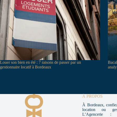
Louer son bien en été : 7 raisons de passer par un
Bacal
gestionnaire locatif à Bordeaux
analy
À PROPOS
À Bordeaux, confiez
location ou ges
L’Agencerie : e