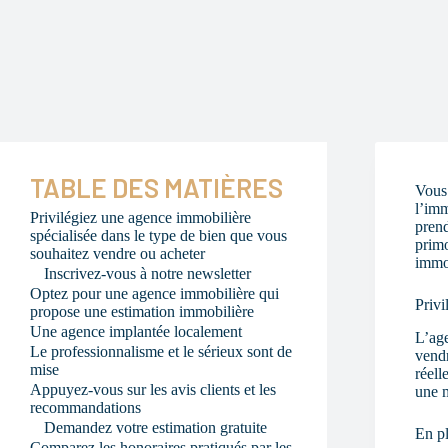
TABLE DES MATIÈRES
Vous 
l’imm
Privilégiez une agence immobilière
prend
spécialisée dans le type de bien que vous
primo
souhaitez vendre ou acheter
immob
Inscrivez-vous à notre newsletter
Optez pour une agence immobilière qui
Privi
propose une estimation immobilière
Une agence implantée localement
L’age
Le professionnalisme et le sérieux sont de
vendr
mise
réell
Appuyez-vous sur les avis clients et les
une m
recommandations
Demandez votre estimation gratuite
En pl
Comparez les honoraires pratiqués par les