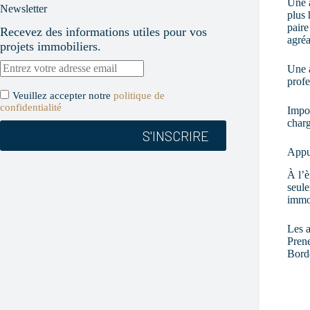
Une a
h
Newsletter
plus 
a
paire
m
Recevez des informations utiles pour vos
agréa
p
projets immobiliers.
v
i
Une a
d
profe
e
Veuillez accepter notre
politique de
.
confidentialité
Impor
charg
Appuy
À l’è
seule
immob
Les a
Prene
Bord