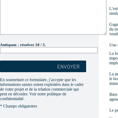
L’est
simil
Gage 
du ma
vend
V
e
Une 
Antispam : résolvez 18 / 3.
u
i
La lo
l
impor
l
impl
e
z
La pr
l
le bo
En soumettant ce formulaire, j’accepte que les
a
immob
informations saisies soient exploitées dans le cadre
i
de votre projet et de la relation commerciale qui
s
s
peut en découler. Voir notre politique de
Bien 
e
confidentialité.
agenc
r
* Champs obligatoires
c
Le pr
e
c