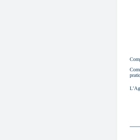
Compa
Comme
prati
L’Ag