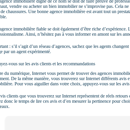
gence immobilière digne de ce nom se doit de faire preuve de profes
haut, vendre ou acheter un bien immobilier ne s’improvise pas. Cela ne
 de chaussures. Une bonne agence immobilière est avant tout un prestatair
ble.
gence immobilière fiable se doit également d’être riche d’expérience. L
ssionnalisme. Ainsi, n’hésitez pas à vous informer en amont sur les ann
tant : s’il s’agit d’un réseau d’agences, sachez que les agents changen
e par un agent expérimenté.
ez-vous sur les avis clients et les recommandations
re du numérique, Internet vous permet de trouver des agences immobili
ment. De la même manière, vous trouverez sur Internet différents avis e
ilière. Pour vous aiguiller dans votre choix, appuyez-vous sur les avis 
vis clients que vous trouverez sur Internet représentent de réels retours
z donc le temps de lire ces avis et d’en mesurer la pertinence pour choi
eaux.